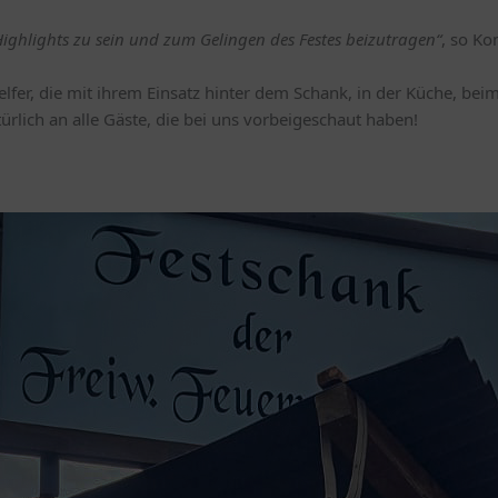
 Highlights zu sein und zum Gelingen des Festes beizutragen“
, so K
lfer, die mit ihrem Einsatz hinter dem Schank, in der Küche, bei
rlich an alle Gäste, die bei uns vorbeigeschaut haben!