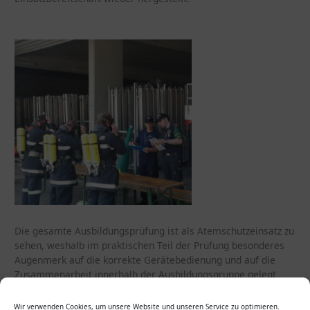
Die gesamte Ausbildungsprüfung ist als Atemschutzeinsatz zu
sehen, weshalb im praktischen Teil der Prüfung besonderes
Augenmerk auf die korrekte Gerätebedienung und auf die
Zusammenarbeit innerhalb der Ausbildungsgruppe gelegt
wird.
Wir verwenden Cookies, um unsere Website und unseren Service zu optimieren.